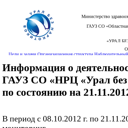
Министерство здравоох
ГАУЗ СО «Областная
«УРАЛ Б
О
+7 (343) 358-11
Цели и задачи
Организационная структура
Наблюдательный
Информация о деятельно
Реабилитационный центр
Виды медицинской помощи
Исто
П
ГАУЗ СО «НРЦ «Урал без
Новости
Наша газета
Фотоальбомы
Видеоматериалы
Перел
по состоянию на 21.11.2012
В период с 08.10.2012 г. по 21.11.2
мониторинг