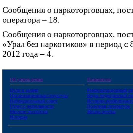
Сообщения о наркоторговцах, пос
оператора – 18.
Сообщения о наркоторговцах, пос
«Урал без наркотиков» в период с 
2012 года – 4.
Об учреждении
Пациентам
Цели и задачи
Реабилитационный це
Организационная структура
Виды медицинской п
Наблюдательный совет
Истории реабилитант
Отчет о деятельности
Полезная литература
Мнение экспертов
Жизнь центра
История